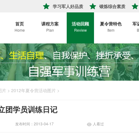
学习军人好品质
锻炼综合素质
首页
课程方案
活动回顾
夏令营特色
军
Home
Plan
Review
Item
B
图片
>
2012年夏令营活动图片
>
立团学员训练日记
发布时间：2013-04-17
人看过