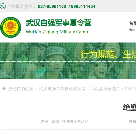
全国报名热线：
027-85981160
18985114434
首
Hom
您现在的位置：
武汉自强军事夏令营官网
>
武汉夏令营图片
>
201
绝
来源：武汉小学生夏令营活动
发布