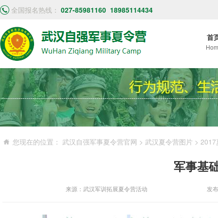
全国报名热线：
027-85981160
18985114434
首
Hom
您现在的位置：
武汉自强军事夏令营官网
>
武汉夏令营图片
>
201
军事基
来源：武汉军训拓展夏令营活动
发布