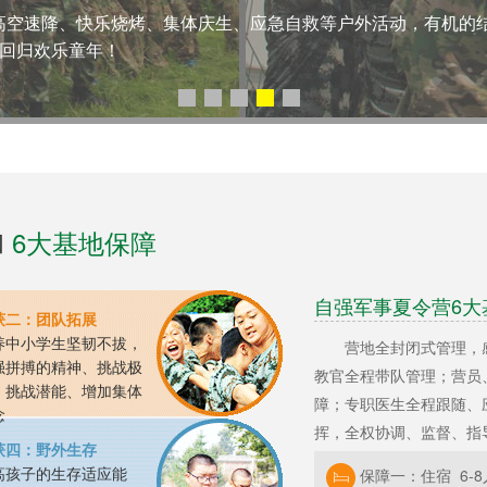
质教育名师上阵，针对孩子的学习现状，对写作、数学、英语等
位一体。
和
6大基地保障
自强军事夏令营6大
获二：团队拓展
养中小学生坚韧不拔，
营地全封闭式管理，
强拼搏的精神、挑战极
教官全程带队管理；营员、
、挑战潜能、增加集体
障；专职医生全程跟随、
念
挥，全权协调、监督、指
获四：野外生存
高孩子的生存适应能
保障一：住宿 6-