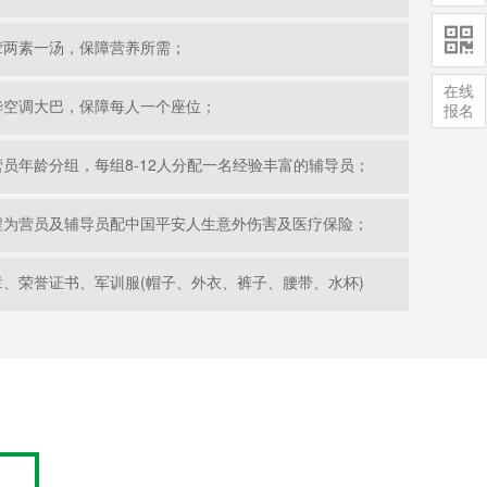

荤两素一汤，保障营养所需；
在线
华空调大巴，保障每人一个座位；
报名
员年龄分组，每组8-12人分配一名经验丰富的辅导员；
程为营员及辅导员配中国平安人生意外伤害及医疗保险；
、荣誉证书、军训服(帽子、外衣、裤子、腰带、水杯)