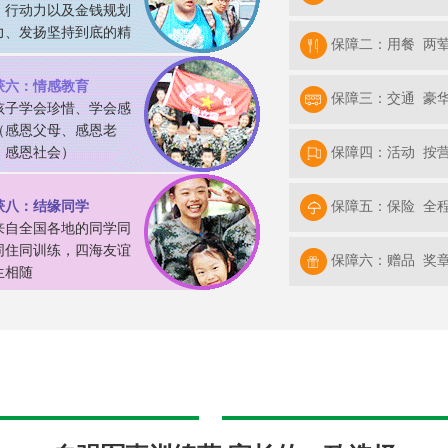
、行动力以及金钱规划
力、发扬坚持到底的精
保障二：用餐 两
获六：情感教育
保障三：交通 豪
孩子学会珍惜、学会感
（感恩父母、感恩老
、感恩社会）
保障四：活动 按营
获八：结缘同学
保障五：保险 全
来自全国各地的同学同
同住同训练，四海友谊
保障六：赠品 奖章
生相随