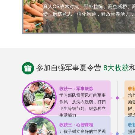
武汉师范大学教授级师资队伍，多年职业素
验，又有专业性辅导性，教、学、训、管四
参加自强军事夏令营
8大收获
收获一：军事锻炼
收
学习部队雷厉风行的军事
培
作风，从洗衣洗碗，打扫
顽
卫生等细节处、锻炼独立
限
生活能力
观
收获三：心智课程
收
让孩子树立良好的世界观
提