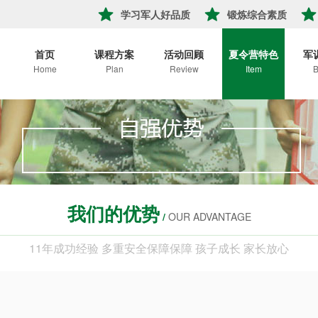
学习军人好品质
锻炼综合素质
首页
课程方案
活动回顾
夏令营特色
军
Home
Plan
Review
Item
B
我们的优势
/
OUR ADVANTAGE
11年成功经验 多重安全保障保障 孩子成长 家长放心