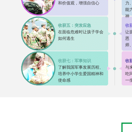
和价值观，增强自信心
力
能
神
收获五：突发应急
收
在面临危难时让孩子学会
让
如何逃生
恩
师
收获七：军事知识
收
了解我国军事发展历程、
与
培养中小学生爱国精神和
吃
使命感
一